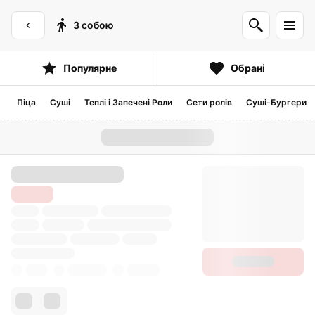
З собою
Популярне
Обрані
Піца
Суші
Теплі і Запечені Роли
Сети ролів
Суші-Бургери