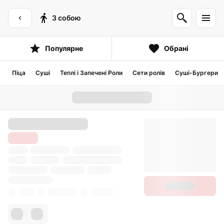
З собою
Популярне
Обрані
Піца
Суші
Теплі і Запечені Роли
Сети ролів
Суші-Бургери