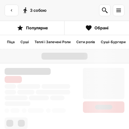
З собою
Популярне
Обрані
Піца
Суші
Теплі і Запечені Роли
Сети ролів
Суші-Бургери