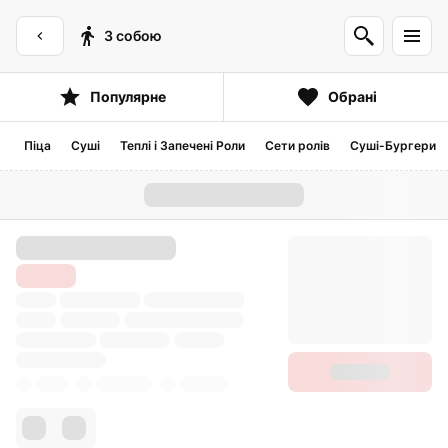
З собою
Популярне
Обрані
Піца
Суші
Теплі і Запечені Роли
Сети ролів
Суші-Бургери