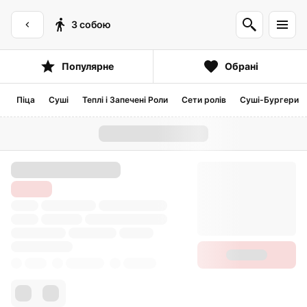
З собою
Популярне
Обрані
Піца
Суші
Теплі і Запечені Роли
Сети ролів
Суші-Бургери