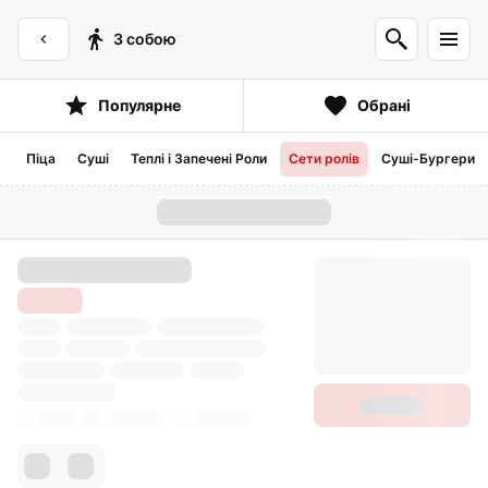
З собою
Популярне
Обрані
Піца
Суші
Теплі і Запечені Роли
Сети ролів
Суші-Бургери