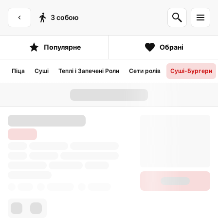
З собою
Популярне
Обрані
Піца
Суші
Теплі і Запечені Роли
Сети ролів
Суші-Бургери