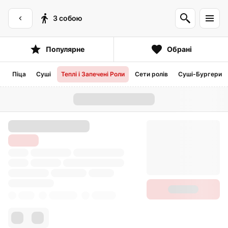
З собою
Популярне
Обрані
Піца
Суші
Теплі і Запечені Роли
Сети ролів
Суші-Бургери