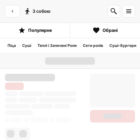
З собою
Популярне
Обрані
Піца
Суші
Теплі і Запечені Роли
Сети ролів
Суші-Бургери